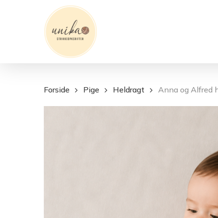
Skip
to
main
content
Forside
Pige
Heldragt
Anna og Alfred 