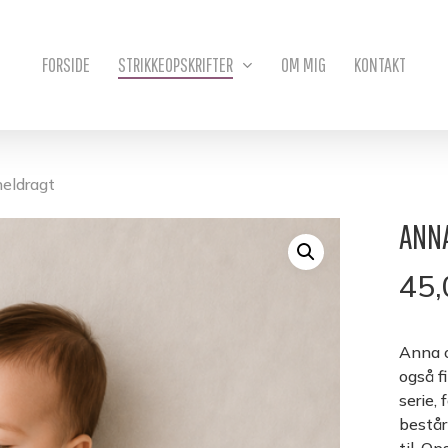
Kurv
FORSIDE
STRIKKEOPSKRIFTER
OM MIG
KONTAKT
heldragt
ANNA
45
Anna o
også f
serie,
består