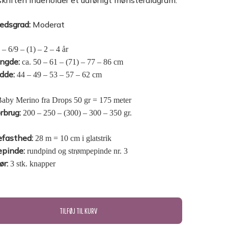
pskriften indeholder et udførligt mønsterdiagram.
edsgrad:
Moderat
 – 6/9 – (1) – 2 – 4 år
ængde:
ca. 50 – 61 – (71) – 77 – 86 cm
dde:
44 – 49 – 53 – 57 – 62 cm
aby Merino fra Drops 50 gr = 175 meter
rbrug:
200 – 250 – (300) – 300 – 350 gr.
efasthed:
28 m = 10 cm i glatstrik
epinde:
rundpind og strømpepinde nr. 3
ør:
3 stk. knapper
TILFØJ TIL KURV