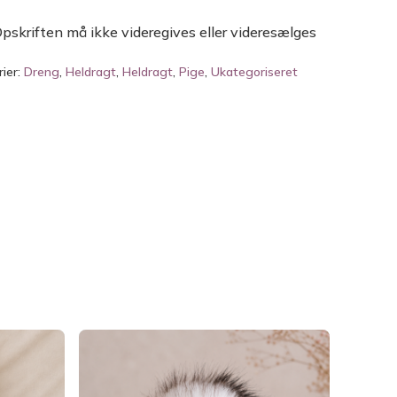
pskriften må ikke videregives eller videresælges
ier:
Dreng
,
Heldragt
,
Heldragt
,
Pige
,
Ukategoriseret
INGEN VARER I KURVEN.
GO TO SHOP