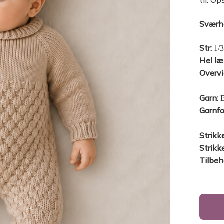
til. O
Sværh
Str:
1/3
Hel l
Overvi
Garn:
B
Garnfo
Strikk
Strikk
Tilbeh