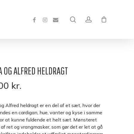
Close
Cart
FACEBOOK
INSTAGRAM
EMAIL
search
account
 OG ALFRED HELDRAGT
,00
kr.
g Alfred heldragt er en del af et sæt, hvor der
indes en cardigan, hue, vanter og kyse i samme
 for at kunne fuldende et helt sæt. Mønsteret
 af ret og vrangmasker, som gør det er let at gå