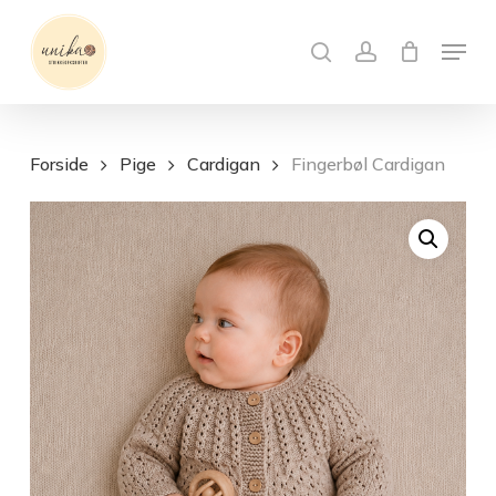
Skip
Menu
to
search
account
Close
Kurv
Cart
main
content
Forside
Pige
Cardigan
Fingerbøl Cardigan