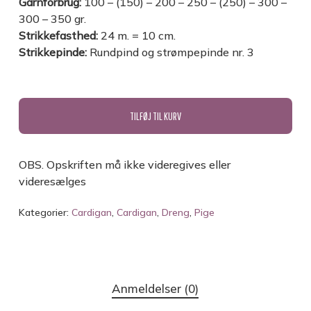
Garnforbrug:
100 – (150) – 200 – 250 – (250) – 300 –
300 – 350 gr.
Strikkefasthed:
24 m. = 10 cm.
Strikkepinde:
Rundpind og strømpepinde nr. 3
TILFØJ TIL KURV
OBS. Opskriften må ikke videregives eller
videresælges
Kategorier:
Cardigan
,
Cardigan
,
Dreng
,
Pige
Anmeldelser (0)