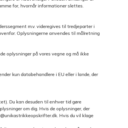
amme for, hvornår informationer slettes.
erssegment m.v. videregives til tredjeparter i
” ovenfor. Oplysningerne anvendes til målretning
nde oplysninger på vores vegne og må ikke
ender kun databehandlere i EU eller i lande, der
tet). Du kan desuden til enhver tid gøre
plysninger om dig. Hvis de oplysninger, der
fo@unikastrikkeopskrifter.dk. Hvis du vil klage