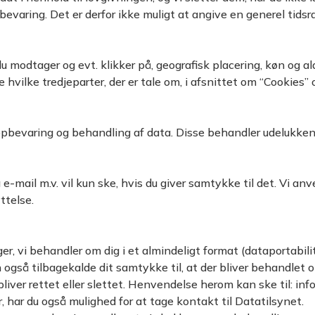
varing. Det er derfor ikke muligt at angive en generel tidsr
 modtager og evt. klikker på, geografisk placering, køn og ald
 hvilke tredjeparter, der er tale om, i afsnittet om “Cookies
 opbevaring og behandling af data. Disse behandler udelukke
mail m.v. vil kun ske, hvis du giver samtykke til det. Vi anv
ttelse.
ger, vi behandler om dig i et almindeligt format (dataportabili
også tilbagekalde dit samtykke til, at der bliver behandlet o
 bliver rettet eller slettet. Henvendelse herom kan ske til: in
 har du også mulighed for at tage kontakt til Datatilsynet.