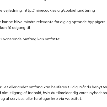
. Se vejledning: http://minecookies.org/cookiehandtering
cer kunne blive mindre relevante for dig og optræde hyppigere
kan få adgang til.
r i varierende omfang kan omfatte:
er i et eller andet omfang kan henføres til dig. Når du benytt
alm. tilgang af indhold, hvis du tilmelder dig vores nyhedsbre
rug af services eller foretager køb via websitet.