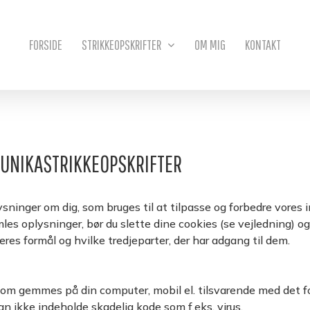
Kurv
FORSIDE
STRIKKEOPSKRIFTER
OM MIG
KONTAKT
S UNIKASTRIKKEOPSKRIFTER
ninger om dig, som bruges til at tilpasse og forbedre vores i
mles oplysninger, bør du slette dine cookies (se vejledning) 
eres formål og hvilke tredjeparter, der har adgang til dem.
 som gemmes på din computer, mobil el. tilsvarende med det f
an ikke indeholde skadelig kode som f.eks. virus.