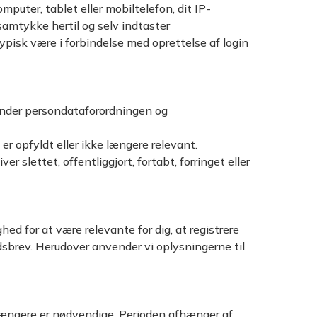
puter, tablet eller mobiltelefon, dit IP-
 samtykke hertil og selv indtaster
pisk være i forbindelse med oprettelse af login
under persondataforordningen og
l er opfyldt eller ikke længere relevant.
r slettet, offentliggjort, fortabt, forringet eller
ed for at være relevante for dig, at registrere
dsbrev. Herudover anvender vi oplysningerne til
INGEN VARER I KURVEN.
GO TO SHOP
ke længere er nødvendige. Perioden afhænger af