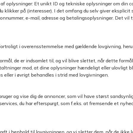
af oplysninger: Et unikt ID og tekniske oplysninger om din com
u klikker på (interesser). I det omfang du selv giver eksplicit
nnummer, e-mail, adresse og betalingsoplysninger. Det vil ty
 fortroligt i overensstemmelse med gældende lovgivning, her
rmål, de er indsamlet til, og vil blive slettet, når dette formå
ltninger mod, at dine oplysninger hændeligt eller ulovligt blive
ller i øvrigt behandles i strid med lovgivningen.
bruger og vise dig de annoncer, som vil have størst sandsynligh
services, du har efterspurgt, som f.eks. at fremsende et nyhe
ladt i henhold til lovgivningen, og vi sletter dem, når de ik