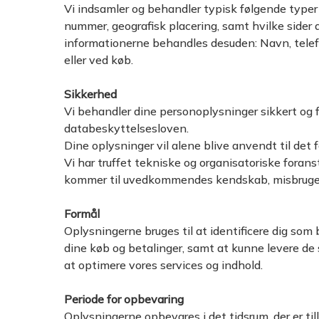
Vi indsamler og behandler typisk følgende typer 
nummer, geografisk placering, samt hvilke sider d
informationerne behandles desuden: Navn, telefo
eller ved køb.
Sikkerhed
Vi behandler dine personoplysninger sikkert og
databeskyttelsesloven.
Dine oplysninger vil alene blive anvendt til det fo
Vi har truffet tekniske og organisatoriske foransta
kommer til uvedkommendes kendskab, misbruges e
Formål
Oplysningerne bruges til at identificere dig som 
dine køb og betalinger, samt at kunne levere de 
at optimere vores services og indhold.
Periode for opbevaring
Oplysningerne opbevares i det tidsrum, der er til