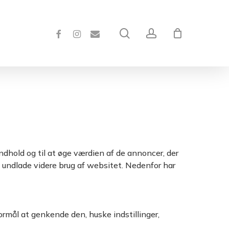
Close
Cart
FACEBOOK
INSTAGRAM
EMAIL
search
account
ndhold og til at øge værdien af de annoncer, der
og undlade videre brug af websitet. Nedenfor har
ormål at genkende den, huske indstillinger,