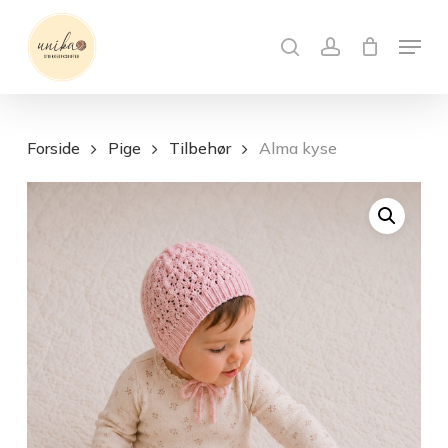
Skip
Menu
to
search
account
Close
Kurv
Cart
main
content
Forside
Pige
Tilbehør
Alma kyse