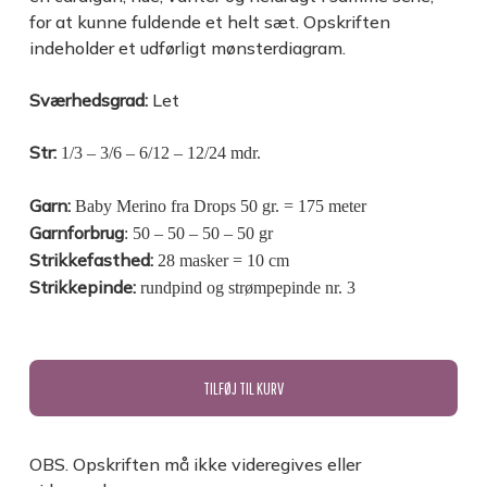
for at kunne fuldende et helt sæt. Opskriften
indeholder et udførligt mønsterdiagram.
Sværhedsgrad:
Let
Str:
1/
3 –
3/
6
–
6/12 – 12/24 mdr.
Garn:
Baby Merino fra Drops
50 gr. = 17
5
meter
Garnforbrug
: 50 – 50 – 50 – 50 gr
Strikkefasthed:
28 masker = 10 cm
Strikkepinde:
rundpind og strømpepinde nr. 3
TILFØJ TIL KURV
OBS. Opskriften må ikke videregives eller