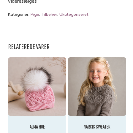
videresælges
Kategorier:
Pige
,
Tilbehør
,
Ukategoriseret
RELATEREDE VARER
INGEN VARER I KURVEN.
GO TO SHOP
ALMA HUE
NARCIS SWEATER