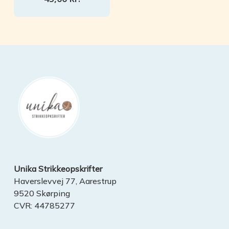
INGEN VARER I KURVEN.
GO TO SHOP
Unika Strikkeopskrifter
Haverslevvej 77, Aarestrup
9520 Skørping
CVR: 44785277