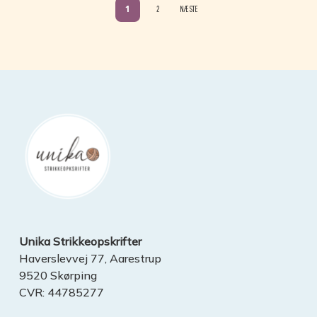
1
2
NÆSTE
Unika Strikkeopskrifter
Haverslevvej 77, Aarestrup
9520 Skørping
CVR: 44785277