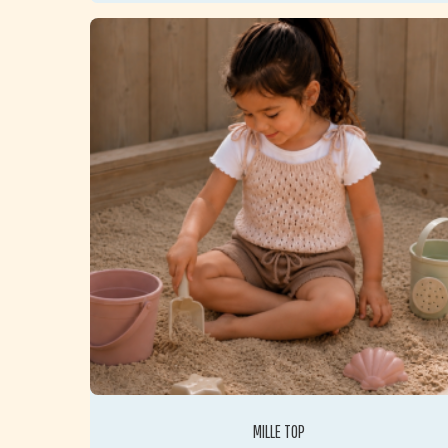
4
1
2
5
1
1
6
MILLE TOP