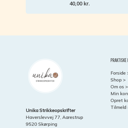
40,00
kr.
6
1
PRAKTISKE 
Forside 
Shop >
Om os >
Min kon
Opret k
Tilmeld
Unika Strikkeopskrifter
Haverslevvej 77, Aarestrup
9520 Skørping