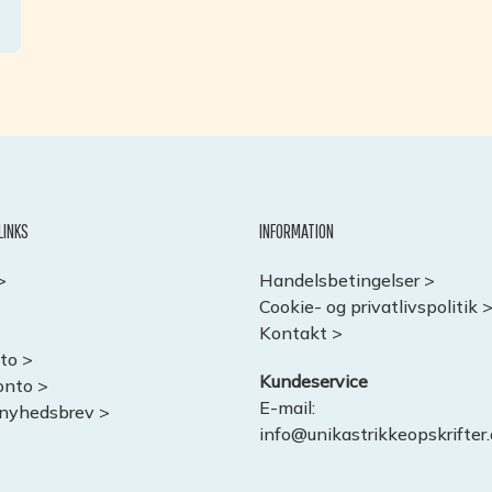
LINKS
INFORMATION
>
Handelsbetingelser >
Cookie- og privatlivspolitik 
Kontakt >
to >
Kundeservice
onto >
E-mail:
 nyhedsbrev >
info@unikastrikkeopskrifter