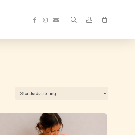
Close
Cart
FACEBOOK
INSTAGRAM
EMAIL
search
account