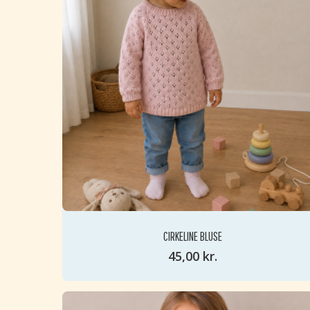
47
6
3
2
2
13
9
3
8
3
2
CIRKELINE BLUSE
6
45,00
kr.
2
2
2