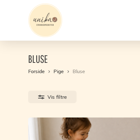
Skip
to
main
content
BLUSE
Forside
Pige
Bluse
Vis
filtre
12