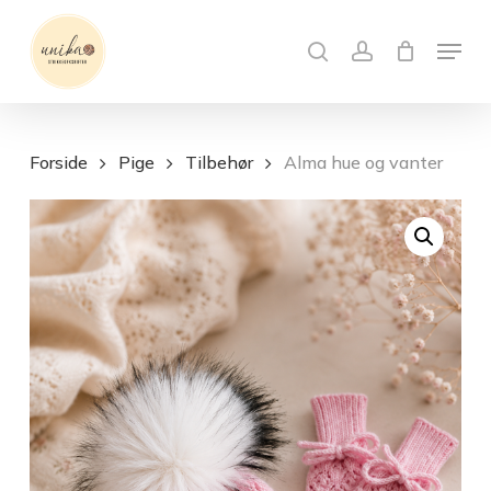
Skip
Menu
to
search
account
Close
Kurv
Cart
main
content
Forside
Pige
Tilbehør
Alma hue og vanter