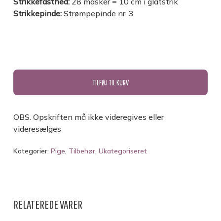
Strikkefasthed:
28 masker = 10 cm i glatstrik
Strikkepinde:
Strømpepinde nr. 3
TILFØJ TIL KURV
OBS. Opskriften må ikke videregives eller
videresælges
Kategorier:
Pige
,
Tilbehør
,
Ukategoriseret
RELATEREDE VARER
INGEN VARER I KURVEN.