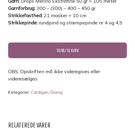
Garn:
Drops Merino Ekstrafine 50 gr = 105 meter
Garnforbrug:
300 – (300) – 400 – 450 gr
Strikkefasthed:
21 masker = 10 cm
Strikkepinde:
rundpind og strømpepinde nr 4 og 4,5
TILFØJ TIL KURV
OBS. Opskriften må ikke videregives eller
videresælges
Kategorier:
Cardigan
,
Dreng
RELATEREDE VARER
INGEN VARER I KURVEN.