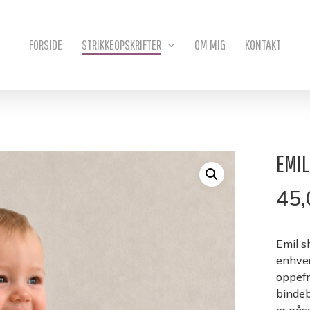
Kurv
FORSIDE
STRIKKEOPSKRIFTER
OM MIG
KONTAKT
EMIL
45
Emil s
enhver
oppefr
bindeb