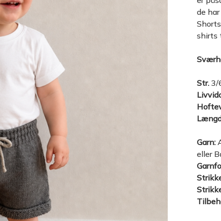
er pås
de har 
Shorts
shirts t
Sværh
Str.
3/6
Livvid
Hoftev
Længd
Garn:
A
eller 
Garnfo
Strikk
Strikk
Tilbeh