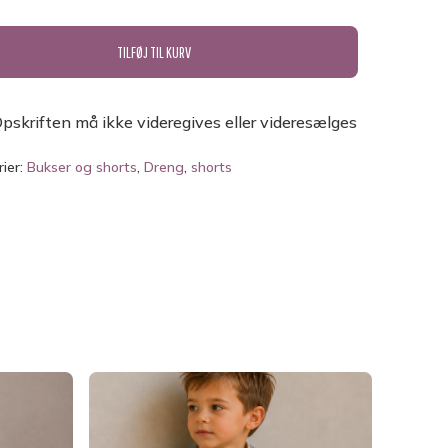
TILFØJ TIL KURV
pskriften må ikke videregives eller videresælges
INGEN VARER I KURVEN.
ier:
Bukser og shorts
,
Dreng
,
shorts
GO TO SHOP