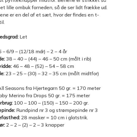
at pynteknapper midtfor. Benene er strikket så
et lille ombuk forneden, så de ser lidt frække ud.
ene er en del af et sæt, hvor der findes en t-
il.
edsgrad:
Let
 – 6/9 – (12/18 mdr) – 2 – 4 år
de:
38 – 40 – (44) – 46 – 50 cm (målt i rib)
idde:
46 – 48 – (52) – 54 – 58 cm
e:
23 – 25 – (30) – 32 – 35 cm (målt midtfor)
ll Seasons fra Hjertegarn 50 gr. = 170 meter
Baby Merino fra Drops 50 gr. = 175 meter
rbrug:
100 – 100 – (150) – 150 – 200 gr.
epinde:
Rundpind nr 3 og strømpepinde nr 3
efasthed:
28 masker = 10 cm i glatstrik.
ør:
2 – 2 – (2) – 2 – 3 knapper