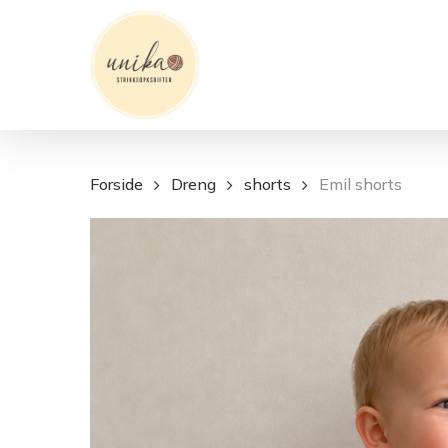
Skip
to
main
content
Forside
Dreng
shorts
Emil shorts