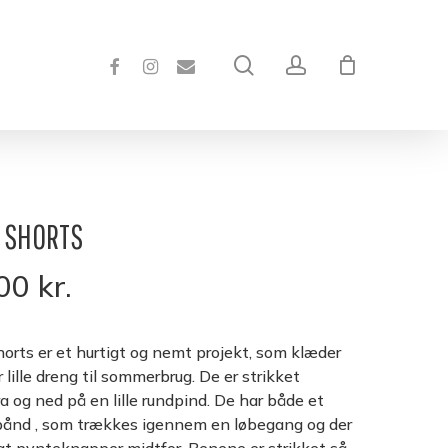
Close
Cart
FACEBOOK
INSTAGRAM
EMAIL
search
account
 SHORTS
,00
kr.
horts er et hurtigt og nemt projekt, som klæder
 lille dreng til sommerbrug. De er strikket
a og ned på en lille rundpind. De har både et
ånd , som trækkes igennem en løbegang og der