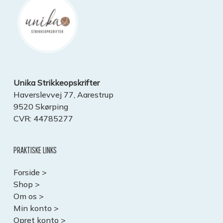
Unika Strikkeopskrifter
Haverslevvej 77, Aarestrup
9520 Skørping
CVR: 44785277
PRAKTISKE LINKS
Forside >
Shop >
Om os >
Min konto >
Opret konto >