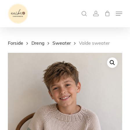
Skip
Menu
to
search
account
Close
Kurv
Cart
main
content
Forside
Dreng
Sweater
Valde sweater