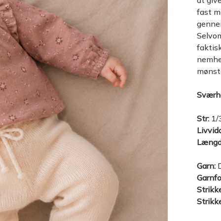
at giv
fast m
gennem
Selvom
faktis
nemhed
mønste
Sværh
Str:
1/3
Livvid
Længd
Garn:
D
Garnfo
Strikk
Strikk