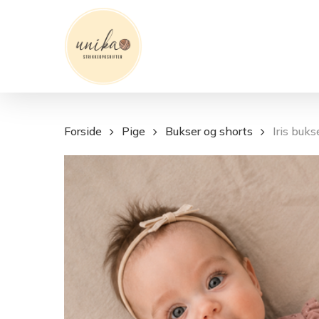
Skip
to
main
content
Forside
Pige
Bukser og shorts
Iris buks