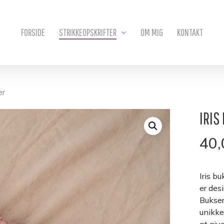
Kurv
FORSIDE
STRIKKEOPSKRIFTER
OM MIG
KONTAKT
er
IRIS
40
Iris bu
er desi
Bukser
unikke