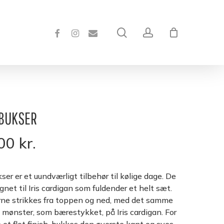
Close
Cart
FACEBOOK
INSTAGRAM
EMAIL
search
account
 BUKSER
,00
kr.
kser er et uundværligt tilbehør til kølige dage. De
gnet til Iris cardigan som fuldender et helt sæt.
ne strikkes fra toppen og ned, med det samme
 mønster, som bærestykket, på Iris cardigan. For