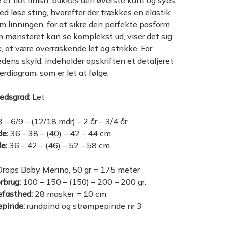
e et flot finish, bukkes den øverste kant og syes
ed løse sting, hvorefter der trækkes en elastik
 linningen, for at sikre den perfekte pasform.
 mønsteret kan se komplekst ud, viser det sig
k, at være overraskende let og strikke. For
ens skyld, indeholder opskriften et detaljeret
rdiagram, som er let at følge.
edsgrad:
Let
 – 6/9 – (12/18 mdr) – 2 år – 3/4 år.
de:
36 – 38 – (40) – 42 – 44 cm
e:
36 – 42 – (46) – 52 – 58 cm
rops Baby Merino, 50 gr = 175 meter
rbrug:
100 – 150 – (150) – 200 – 200 gr.
efasthed:
28 masker = 10 cm
epinde:
rundpind og strømpepinde nr 3