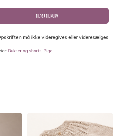
TILFØJ TIL KURV
pskriften må ikke videregives eller videresælges
INGEN VARER I KURVEN.
ier:
Bukser og shorts
,
Pige
GO TO SHOP