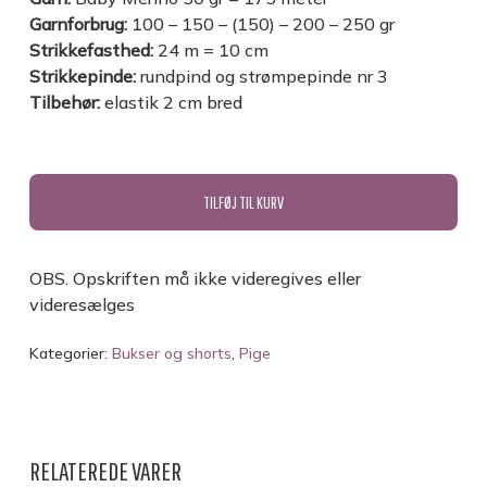
Garnforbrug:
100 – 150 – (150) – 200 – 250 gr
Strikkefasthed:
24 m = 10 cm
Strikkepinde:
rundpind og strømpepinde nr 3
Tilbehør:
elastik 2 cm bred
TILFØJ TIL KURV
OBS. Opskriften må ikke videregives eller
videresælges
Kategorier:
Bukser og shorts
,
Pige
RELATEREDE VARER
INGEN VARER I KURVEN.