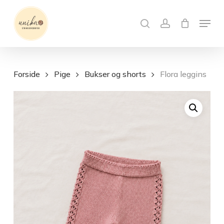
Skip
Menu
to
search
account
Close
Kurv
Cart
main
content
Forside
Pige
Bukser og shorts
Flora leggins