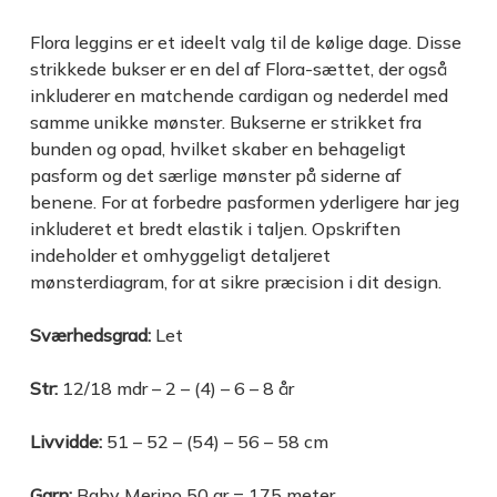
Flora leggins er et ideelt valg til de kølige dage. Disse
strikkede bukser er en del af Flora-sættet, der også
inkluderer en matchende cardigan og nederdel med
samme unikke mønster. Bukserne er strikket fra
bunden og opad, hvilket skaber en behageligt
pasform og det særlige mønster på siderne af
benene. For at forbedre pasformen yderligere har jeg
inkluderet et bredt elastik i taljen. Opskriften
indeholder et omhyggeligt detaljeret
mønsterdiagram, for at sikre præcision i dit design.
Sværhedsgrad:
Let
Str:
12/18 mdr – 2 – (4) – 6 – 8 år
Livvidde:
51 – 52 – (54) – 56 – 58 cm
Garn:
Baby Merino 50 gr = 175 meter