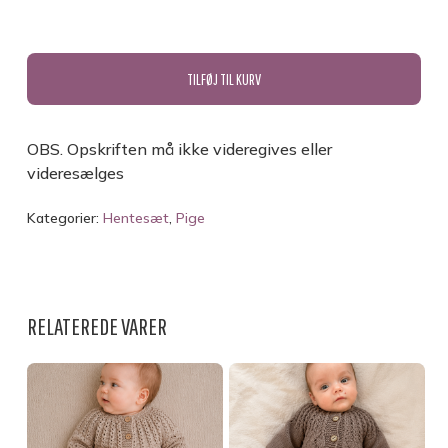
TILFØJ TIL KURV
OBS. Opskriften må ikke videregives eller
INGEN VARER I KURVEN.
videresælges
Kategorier:
Hentesæt
,
Pige
GO TO SHOP
RELATEREDE VARER