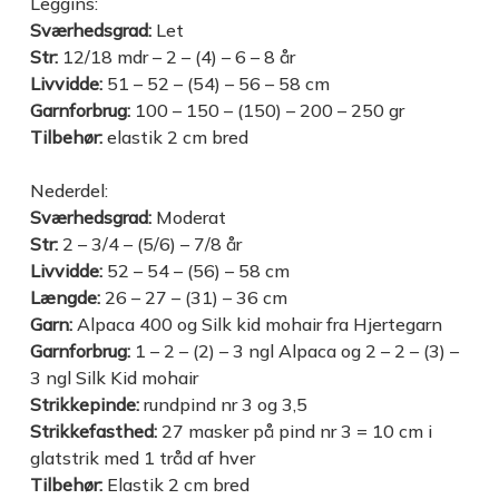
Leggins:
Sværhedsgrad:
Let
Str:
12/18 mdr – 2 – (4) – 6 – 8 år
Livvidde:
51 – 52 – (54) – 56 – 58 cm
Garnforbrug:
100 – 150 – (150) – 200 – 250 gr
Tilbehør:
elastik 2 cm bred
Nederdel:
Sværhedsgrad:
Moderat
Str:
2 – 3/4 – (5/6) – 7/8 år
Livvidde:
52 – 54 – (56) – 58 cm
Længde:
26 – 27 – (31) – 36 cm
Garn:
Alpaca 400 og Silk kid mohair fra Hjertegarn
Garnforbrug:
1 – 2 – (2) – 3 ngl Alpaca og 2 – 2 – (3) –
3 ngl Silk Kid mohair
Strikkepinde:
rundpind nr 3 og 3,5
Strikkefasthed:
27 masker på pind nr 3 = 10 cm i
glatstrik med 1 tråd af hver
Tilbehør:
Elastik 2 cm bred