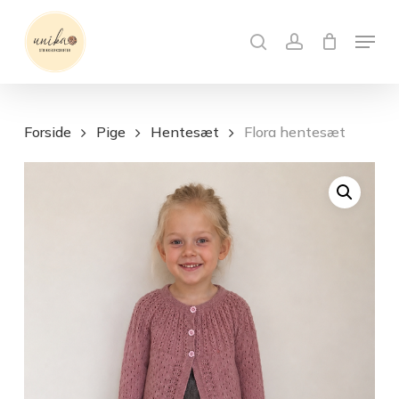
Skip
Menu
to
search
account
Close
Kurv
Cart
main
content
Forside
Pige
Hentesæt
Flora hentesæt