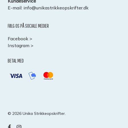
Kundeservice
E-mail:
info@unikastrikkeopskrifter.dk
FØLG OS PÅ SOCIALE MEDIER
Facebook >
Instagram >
BETAL MED
Subtotal:
0,00
kr.
© 2026 Unika Strikkeopskrifter.
SE KURV
KASSE
facebook
instagram