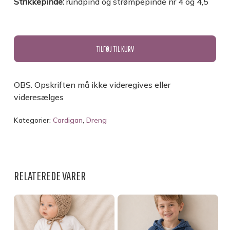
Strikkepinde:
rundpind og strømpepinde nr 4 og 4,5
TILFØJ TIL KURV
OBS. Opskriften må ikke videregives eller
videresælges
Kategorier:
Cardigan
,
Dreng
RELATEREDE VARER
INGEN VARER I KURVEN.